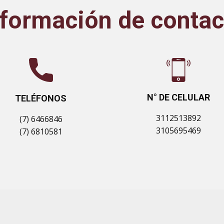
nformación de contac
N° DE CELULAR
TELÉFONOS
3112513892
(7) 6466846
3105695469
(7) 6810581