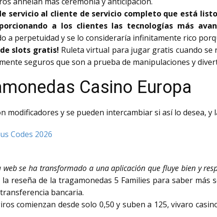
tros anhelan más ceremonia y anticipación.
e servicio al cliente de servicio completo que está list
porcionando a los clientes las tecnologías más ava
o a perpetuidad y se lo consideraría infinitamente rico por
de slots gratis!
Ruleta virtual para jugar gratis cuando se 
mente seguros que son a prueba de manipulaciones y divert
gamonedas Casino Europa
 modificadores y se pueden intercambiar si así lo desea, y la
us Codes 2026
 web se ha transformado a una aplicación que fluye bien y res
 la reseña de la tragamonedas 5 Families para saber más s
transferencia bancaria.
iros comienzan desde solo 0,50 y suben a 125, vivaro casi