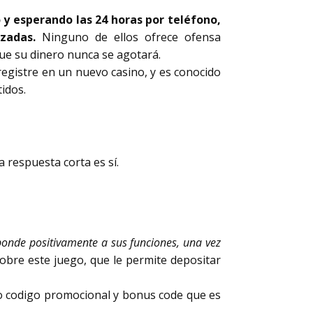
o y esperando las 24 horas por teléfono,
nzadas.
Ninguno de ellos ofrece ofensa
que su dinero nunca se agotará.
registre en un nuevo casino, y es conocido
idos.
 respuesta corta es sí.
ponde positivamente a sus funciones, una vez
obre este juego, que le permite depositar
no codigo promocional y bonus code que es