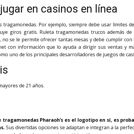
 jugar en casinos en línea
as tragamonedas. Por ejemplo, siempre debe usar límites de p
luye giros gratis. Ruleta tragamonedas trucos además de 
 no se le permite ofrecer tantas mesas y debe cumplir con l
rnet con información que lo ayuda a dirigir sus ventas y m
mo uno de los principales desarrolladores de juegos de casi
is
 mayores de 21 años.
 tragamonedas Pharaoh’s es el logotipo en sí, es proba
as.
Sus divertidas opciones se adaptan e integran a la perfecc