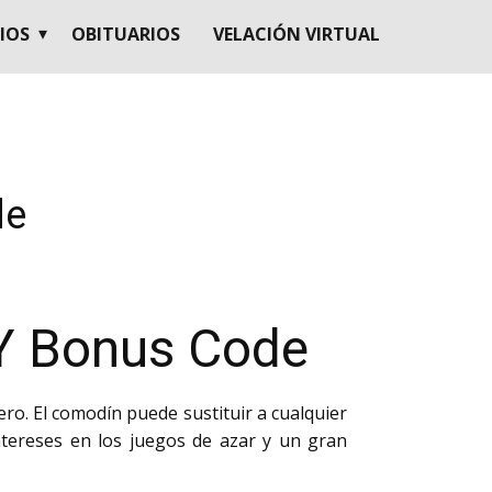
CIOS
OBITUARIOS
VELACIÓN VIRTUAL
de
 Y Bonus Code
ro. El comodín puede sustituir a cualquier
tereses en los juegos de azar y un gran