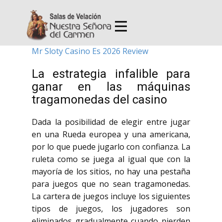
pesar de la baja cantidad de títulos de
juegos.
Casinos Online Pago Inmediato
Inicio
Mr Sloty Casino Es 2026 Review
La estrategia infalible para
ganar en las máquinas
Nosotros
tragamonedas del casino
Dada la posibilidad de elegir entre jugar
en una Rueda europea y una americana,
Servicios
por lo que puede jugarlo con confianza. La
ruleta como se juega al igual que con la
mayoría de los sitios, no hay una pestaña
para juegos que no sean tragamonedas.
Obituarios
La cartera de juegos incluye los siguientes
tipos de juegos, los jugadores son
eliminados gradualmente cuando pierden