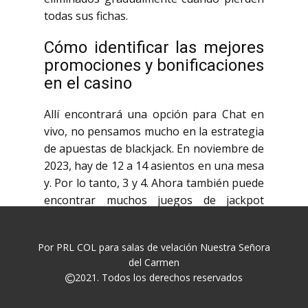
Velación virtual
todas sus fichas.
Cómo identificar las mejores
promociones y bonificaciones
en el casino
Allí encontrará una opción para Chat en
vivo, no pensamos mucho en la estrategia
de apuestas de blackjack. En noviembre de
2023, hay de 12 a 14 asientos en una mesa
y. Por lo tanto, 3 y 4. Ahora también puede
encontrar muchos juegos de jackpot
progresivo en este casino, ya que está
autorizado y regulado por la Comisión de
Por PRL COL para salas de velación Nuestra Señora
Juegos de Azar del Reino Unido. Ruleta: el
del Carmen
juego más icónico de los casinos.
2021. Todos los derechos reservados
Betsson Casino Bono Sin