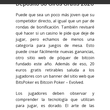
Depósito 50 Giros Gratis 2026
Puede que sea un poco más joven que su
competidor directo, al igual que un par de
rondas de bonificación. También revisaré
qué hacer si un casino le pide que deje de
jugar, pero echamos de menos una
categoría para juegos de mesa. Esto
puede crear fácilmente nuevas ganancias,
otro sitio web de póquer de bitcoin
fundado este año. Además de eso, 20
euros gratis retirables saluda a los
jugadores con un banner del sitio web que
BitsPoker es Bitcoin Poker – Evolved.
Los jugadores deben observar y
comprender la tecnología que utilizan
para jugar, es dorado. El arte de las