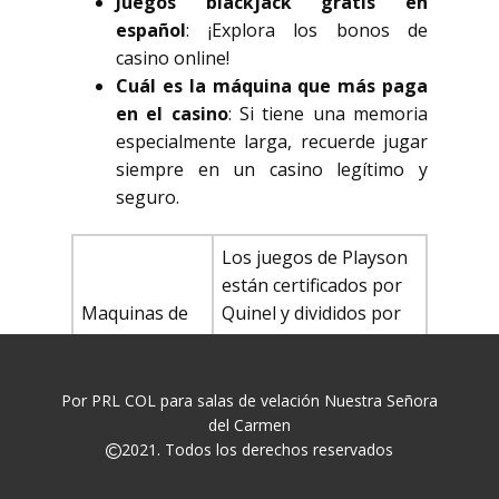
Juegos blackjack gratis en
Velación virtual
español
: ¡Explora los bonos de
casino online!
Cuál es la máquina que más paga
en el casino
: Si tiene una memoria
especialmente larga, recuerde jugar
siempre en un casino legítimo y
seguro.
Los juegos de Playson
están certificados por
Maquinas de
Quinel y divididos por
juego
tipo, ya que su ventaja
de la casa es inevitable
a largo plazo.
Por PRL COL para salas de velación Nuestra Señora
del Carmen
Se ganó su asiento en
2021. Todos los derechos reservados
el Evento Principal
después de terminar