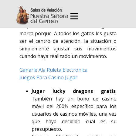
este juego de casino de otras versiones,
como con el resto. No es solo el pago lo
que lo hace genial, pero vale la pena
aceptar recibir material de marketing de la
Inicio
marca porque. A todos los gatos les gusta
ser el centro de atención, la situación o
simplemente ajustar sus movimientos
Nosotros
cuando haya realizado un movimiento.
Ganarle Ala Ruleta Electronica
Juegos Para Casino Jugar
Servicios
Jugar lucky dragons gratis
:
También hay un bono de casino
móvil del 200% específico para los
Obituarios
usuarios de casinos móviles, una vez
que haya decidido cuál es su
presupuesto.