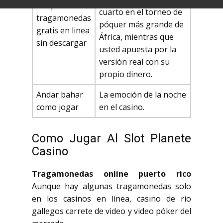
Maquinas
cuarto en el torneo de
tragamonedas
póquer más grande de
gratis en linea
África, mientras que
sin descargar
usted apuesta por la
versión real con su
propio dinero.
Andar bahar
La emoción de la noche
como jogar
en el casino.
Como Jugar Al Slot Planete
Casino
Tragamonedas online puerto rico
Aunque hay algunas tragamonedas solo
en los casinos en línea, casino de rio
gallegos carrete de video y video póker del