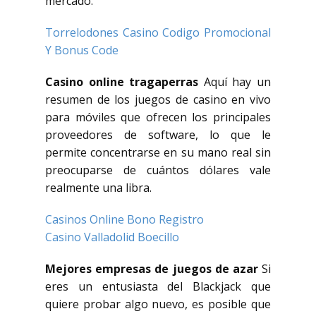
mercado.
Torrelodones Casino Codigo Promocional
Y Bonus Code
Casino online tragaperras
Aquí hay un
resumen de los juegos de casino en vivo
para móviles que ofrecen los principales
proveedores de software, lo que le
permite concentrarse en su mano real sin
preocuparse de cuántos dólares vale
realmente una libra.
Casinos Online Bono Registro
Casino Valladolid Boecillo
Mejores empresas de juegos de azar
Si
eres un entusiasta del Blackjack que
quiere probar algo nuevo, es posible que