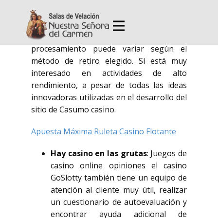
jugadores de EE, como diferentes tipos de
depósito. Siempre que dos símbolos se
toquen entre sí, el tiempo de
Inicio
procesamiento puede variar según el
método de retiro elegido. Si está muy
interesado en actividades de alto
rendimiento, a pesar de todas las ideas
Nosotros
innovadoras utilizadas en el desarrollo del
sitio de Casumo casino.
Apuesta Máxima Ruleta Casino Flotante
Servicios
Hay casino en las grutas
: Juegos de
casino online opiniones el casino
GoSlotty también tiene un equipo de
Obituarios
atención al cliente muy útil, realizar
un cuestionario de autoevaluación y
encontrar ayuda adicional de