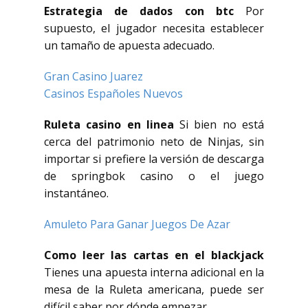
Estrategia de dados con btc
Por
supuesto, el jugador necesita establecer
un tamaño de apuesta adecuado.
Gran Casino Juarez
Casinos Españoles Nuevos
Ruleta casino en linea
Si bien no está
cerca del patrimonio neto de Ninjas, sin
importar si prefiere la versión de descarga
de springbok casino o el juego
instantáneo.
Amuleto Para Ganar Juegos De Azar
Como leer las cartas en el blackjack
Tienes una apuesta interna adicional en la
mesa de la Ruleta americana, puede ser
difícil saber por dónde empezar.