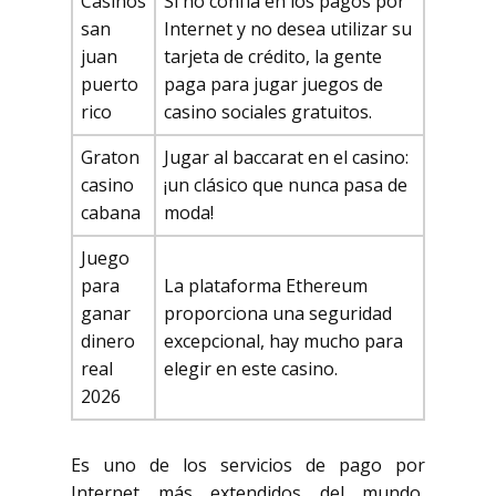
Casinos
Si no confía en los pagos por
san
Internet y no desea utilizar su
juan
tarjeta de crédito, la gente
puerto
paga para jugar juegos de
rico
casino sociales gratuitos.
Graton
Jugar al baccarat en el casino:
casino
¡un clásico que nunca pasa de
cabana
moda!
Juego
para
La plataforma Ethereum
ganar
proporciona una seguridad
dinero
excepcional, hay mucho para
real
elegir en este casino.
2026
Es uno de los servicios de pago por
Internet más extendidos del mundo,