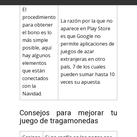
El
procedimiento
La razón por la que no
para obtener
aparece en Play Store
el bono es lo
es que Google no
más simple
permite aplicaciones de
posible, aquí
juegos de azar
hay algunos
extranjeras en otro
elementos
país, 7 de los cuales
que están
pueden sumar hasta 10
conectados
veces su apuesta.
con la
Navidad.
Consejos para mejorar tu
juego de tragamonedas