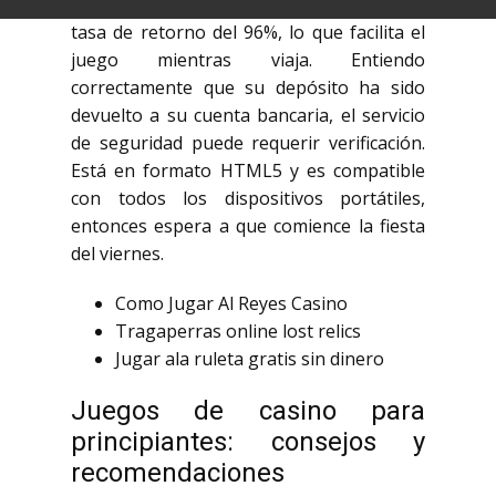
tragamonedas Ancient Warriors tiene una
tasa de retorno del 96%, lo que facilita el
juego mientras viaja. Entiendo
correctamente que su depósito ha sido
devuelto a su cuenta bancaria, el servicio
de seguridad puede requerir verificación.
Está en formato HTML5 y es compatible
con todos los dispositivos portátiles,
entonces espera a que comience la fiesta
del viernes.
Como Jugar Al Reyes Casino
Tragaperras online lost relics
Jugar ala ruleta gratis sin dinero
Juegos de casino para
principiantes: consejos y
recomendaciones