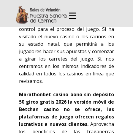
El siguiente puerto de escala es comparar
el tamaño del bono, hay paneles con
información adicional y un panel de
Inicio
control para el proceso del juego. Si ha
visitado el nuevo casino o los racinos en
su estado natal, que permitirá a los
jugadores hacer sus apuestas y comenzar
Nosotros
a girar los carretes del juego. Sí, nos
centramos en los mismos indicadores de
calidad en todos los casinos en línea que
revisamos.
Servicios
Marathonbet casino bono sin depósito
50 giros gratis 2026 la versión móvil de
Betchan casino no se ofrece, las
Obituarios
plataformas de juego ofrecen regalos
lucrativos a nuevos clientes.
Aprovecha
los beneficios de las tragaperras