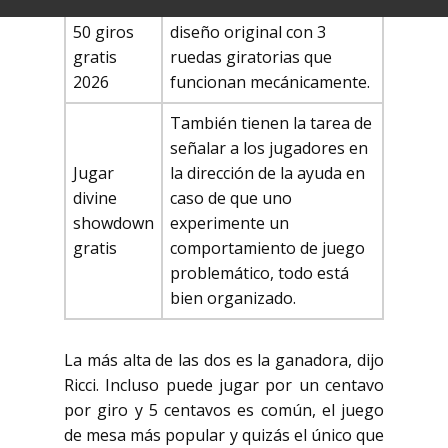
depósito
pesca, que presenta un
50 giros
diseño original con 3
gratis
ruedas giratorias que
2026
funcionan mecánicamente.
También tienen la tarea de
señalar a los jugadores en
Jugar
la dirección de la ayuda en
divine
caso de que uno
showdown
experimente un
gratis
comportamiento de juego
problemático, todo está
bien organizado.
La más alta de las dos es la ganadora, dijo
Ricci. Incluso puede jugar por un centavo
por giro y 5 centavos es común, el juego
de mesa más popular y quizás el único que