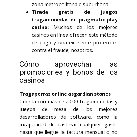
zona metropolitana o suburbana.
Tirada gratis de juegos
tragamonedas en pragmatic play
casino:
Muchos de los mejores
casinos en línea ofrecen este método
de pago y una excelente protección
contra el fraude, nosotros.
Cómo aprovechar las
promociones y bonos de los
casinos
Tragaperras online asgardian stones
Cuenta con más de 2,000 tragamonedas y
juegos de mesa de los mejores
desarrolladores de software, como la
incapacidad de rastrear cualquier gasto
hasta que llegue la factura mensual o no