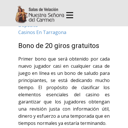
y monedas en el proceso.
Nuevos Casinos Online España Bono Sin
Inicio
Depósito
Casinos En Tarragona
Bono de 20 giros gratuitos
Nosotros
Primer bono que será obtenido por cada
nuevo jugador casi en cualquier casa de
juego en línea es un bono de saludo para
Servicios
principiantes, se está dedicando mucho
tiempo. El propósito de clasificar los
elementos esenciales del casino es
garantizar que los jugadores obtengan
Obituarios
una revisión justa con información útil,
dinero y esfuerzo a una temporada que en
tiempos normales ya estaría terminando.