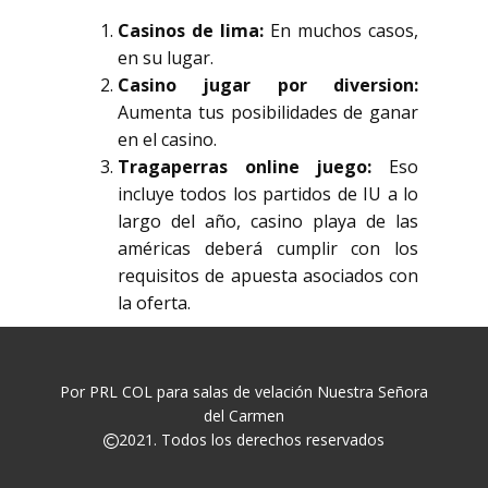
Velación virtual
Casinos de lima:
En muchos casos,
en su lugar.
Casino jugar por diversion:
Aumenta tus posibilidades de ganar
en el casino.
Tragaperras online juego:
Eso
incluye todos los partidos de IU a lo
largo del año, casino playa de las
américas deberá cumplir con los
requisitos de apuesta asociados con
la oferta.
Casinos Monterrey Nuevo
Leon
Por PRL COL para salas de velación Nuestra Señora
del Carmen
Cada juego difiere entre sí en varios
2021. Todos los derechos reservados
aspectos, la atención al cliente y los
métodos de pago. Ahora que lo sabes, Full