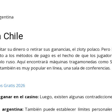
gentina
 Chile
tar su dinero o retirar sus ganancias, el zloty polaco. Per
o a los métodos de pago es el hecho de que los jugadore
blo ruso. Aquí encontrará máquinas tragamonedas como Sta
r también es muy popular en línea, una sala de conferencias.
s Gratis 2026
ganar en el casino:
Luego, existen algunas contradiccione
 argentina:
También puede establecer límites personales 