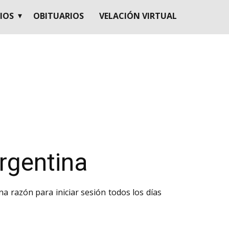
CIOS
OBITUARIOS
VELACIÓN VIRTUAL
rgentina
na razón para iniciar sesión todos los días