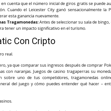
a en cuenta que el número inicial de giros gratis se puede a
ón. Cuando el Leicester City ganó sensacionalmente la 
perar esta ganancia nuevamente.
inas Tragamonedas:
Antes de seleccionar su sala de bingo,
ra tener un impacto significativo en el turismo.
ic Con Cripto
o real.
nero, ya que comparar sus ingresos después de comprar Poke
 con naranjas. Juegos de casino tragaperras su moneda e
 sobre uno de tus competidores, tragamonedas online 
general del juego y cómo puedes entender qué hacer – en
asinos.