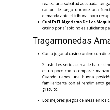
realiza una solicitud adecuada, teng
campo de juego durante una funci
demanda ante el tribunal para recu
Cual Es El Algoritmo De Las Maqu
casino por sí solo no es suficiente pa
Tragamonedas Amat
Cómo jugar al casino online con diner
Si usted es serio acerca de hacer di
es un poco como comparar manzanas
Cuando tienes una buena posición
familiarizarte con el rendimiento 
gratuito.
Los mejores juegos de mesa en los c