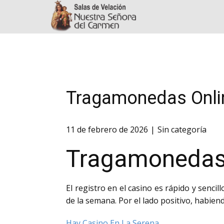
Tragamonedas Onlin
11 de febrero de 2026
Sin categoría
Tragamonedas 
El registro en el casino es rápido y senci
de la semana. Por el lado positivo, habien
Hay Casino En La Serena