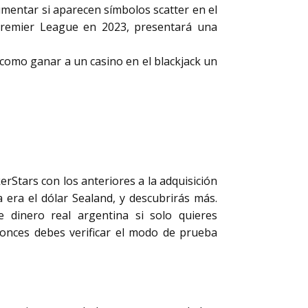
umentar si aparecen símbolos scatter en el
Premier League en 2023, presentará una
 como ganar a un casino en el blackjack un
rStars con los anteriores a la adquisición
ra el dólar Sealand, y descubrirás más.
dinero real argentina si solo quieres
tonces debes verificar el modo de prueba