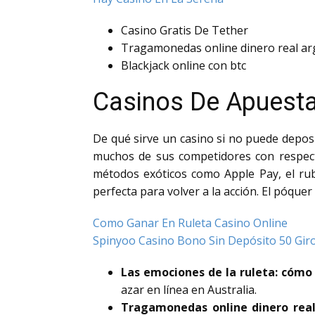
Casino Gratis De Tether
Tragamonedas online dinero real ar
Blackjack online con btc
Casinos De Apuesta
De qué sirve un casino si no puede deposi
muchos de sus competidores con respect
métodos exóticos como Apple Pay, el ru
perfecta para volver a la acción. El póque
Como Ganar En Ruleta Casino Online
Spinyoo Casino Bono Sin Depósito 50 Giro
Las emociones de la ruleta: cómo 
azar en línea en Australia.
Tragamonedas online dinero real