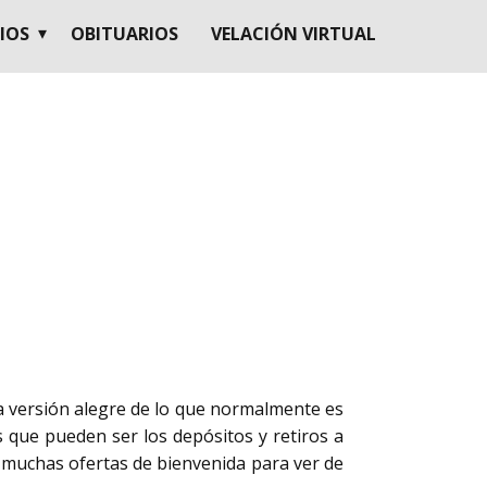
CIOS
OBITUARIOS
VELACIÓN VIRTUAL
a versión alegre de lo que normalmente es
 que pueden ser los depósitos y retiros a
 muchas ofertas de bienvenida para ver de