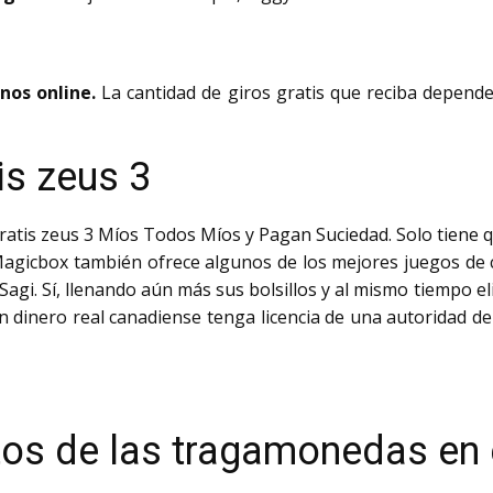
nos online.
La cantidad de giros gratis que reciba depende
s zeus 3
atis zeus 3 Míos Todos Míos y Pagan Suciedad. Solo tiene qu
Magicbox también ofrece algunos de los mejores juegos de c
gi. Sí, llenando aún más sus bolsillos y al mismo tiempo el
 dinero real canadiense tenga licencia de una autoridad de
tos de las tragamonedas en 