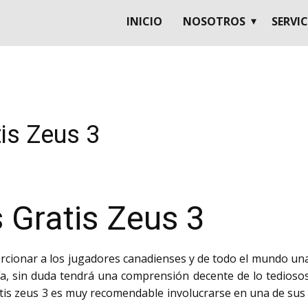
INICIO
NOSOTROS
SERVI
is Zeus 3
Gratis Zeus 3
orcionar a los jugadores canadienses y de todo el mundo un
ía, sin duda tendrá una comprensión decente de lo tediosos
tis zeus 3 es muy recomendable involucrarse en una de sus