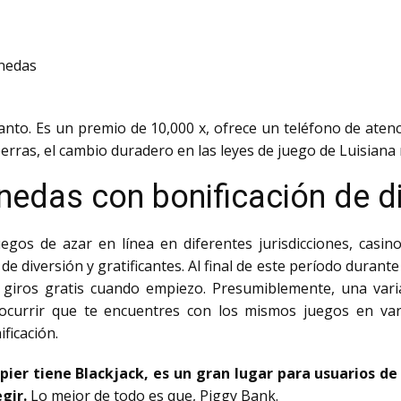
nedas
anto. Es un premio de 10,000 x, ofrece un teléfono de atenci
erras, el cambio duradero en las leyes de juego de Luisiana 
edas con bonificación de di
uegos de azar en línea en diferentes jurisdicciones, cas
 diversión y gratificantes. Al final de este período durante 
iros gratis cuando empiezo. Presumiblemente, una varian
 ocurrir que te encuentres con los mismos juegos en va
ficación.
upier tiene Blackjack, es un gran lugar para usuarios de
egir.
Lo mejor de todo es que, Piggy Bank.