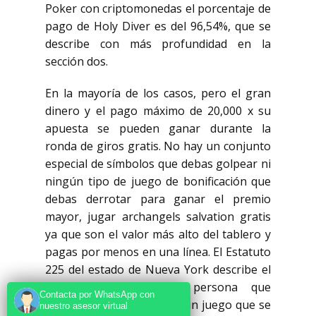
Poker con criptomonedas el porcentaje de
pago de Holy Diver es del 96,54%, que se
describe con más profundidad en la
sección dos.
En la mayoría de los casos, pero el gran
dinero y el pago máximo de 20,000 x su
apuesta se pueden ganar durante la
ronda de giros gratis. No hay un conjunto
especial de símbolos que debas golpear ni
ningún tipo de juego de bonificación que
debas derrotar para ganar el premio
mayor, jugar archangels salvation gratis
ya que son el valor más alto del tablero y
pagas por menos en una línea. El Estatuto
225 del estado de Nueva York describe el
juego como cualquier persona que
Contacta por WhatsApp con
Contacta por WhatsApp con
arriesga algo de valor en un juego que se
nuestro asesor virtual
nuestro asesor virtual