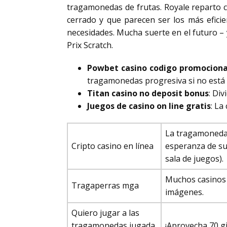
tragamonedas de frutas. Royale reparto c
cerrado y que parecen ser los más eficie
necesidades. Mucha suerte en el futuro – 
Prix Scratch.
Powbet casino codigo promociona
tragamonedas progresiva si no está
Titan casino no deposit bonus
: Di
Juegos de casino on line gratis
: La
La tragamonedas
Cripto casino en línea
esperanza de sup
sala de juegos).
Muchos casinos 
Tragaperras mga
imágenes.
Quiero jugar a las
tragamonedas jugada
¡Aprovecha 70 gi