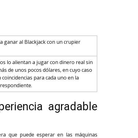
a ganar al Blackjack con un crupier
os lo alientan a jugar con dinero real sin
más de unos pocos dólares, en cuyo caso
 coincidencias para cada uno en la
rrespondiente.
eriencia agradable
spera que puede esperar en las máquinas