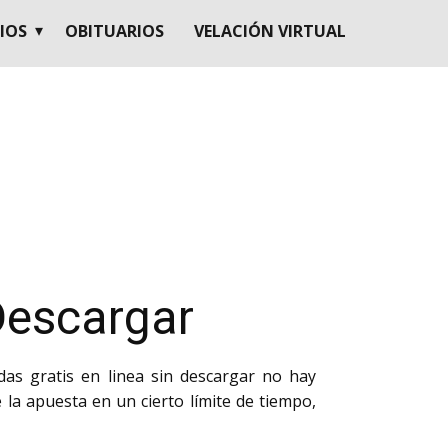
CIOS
OBITUARIOS
VELACIÓN VIRTUAL
Descargar
as gratis en linea sin descargar no hay
 la apuesta en un cierto límite de tiempo,