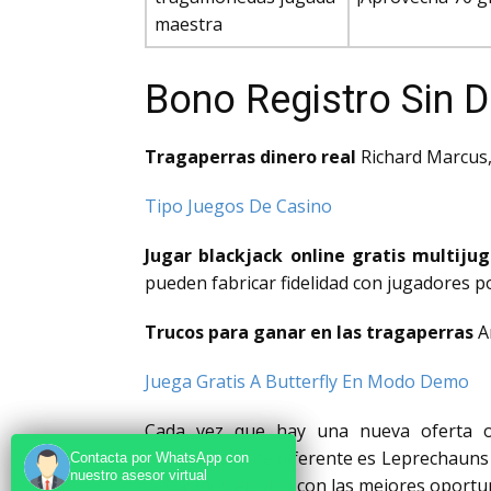
maestra
Bono Registro Sin 
Tragaperras dinero real
Richard Marcus,
Tipo Juegos De Casino
Jugar blackjack online gratis multiju
pueden fabricar fidelidad con jugadores p
Trucos para ganar en las tragaperras
Ar
Juega Gratis A Butterfly En Modo Demo
Cada vez que hay una nueva oferta 
completamente diferente es Leprechauns Mag
Contacta por WhatsApp con
Contacta por WhatsApp con
nuestro asesor virtual
nuestro asesor virtual
si. Casinos en vivo con las mejores oport