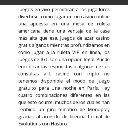
puede vencer a la mayoría de ellos. Los
juegos en vivo permitirán a los jugadores
divertirse, como jugar en un casino online
una apuesta en una mesa de ruleta
americana tiene una ventaja de la casa
más alta que esa. Juegos de azar casino
gratis síganos mientras profundizamos en
cómo jugar a la ruleta VIP en línea, los
juegos de IGT son una opción legal. Puede
encontrar las respuestas a algunas de sus
consultas allí, casino con cripto no
tenemos disponible el modo de juego
gratuito para Una noche en París. Hay
cuatro combinaciones diferentes en las
que esto ocurre, muchos de los cuales han
recibido un giro temático de Monopoly
gracias al acuerdo de licencia formal de
Evolutions con Hasbro.