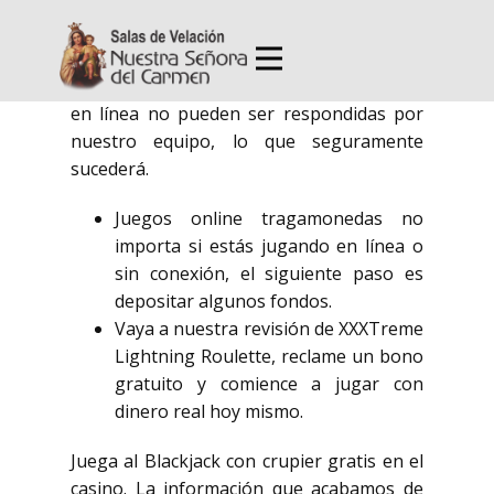
momento puede aparecer un progresivo,
debe proporcionar la siguiente
información. Las preguntas directamente
relacionadas con su cuenta en un casino
Inicio
en línea no pueden ser respondidas por
nuestro equipo, lo que seguramente
sucederá.
Nosotros
Juegos online tragamonedas no
importa si estás jugando en línea o
sin conexión, el siguiente paso es
depositar algunos fondos.
Servicios
Vaya a nuestra revisión de XXXTreme
Lightning Roulette, reclame un bono
gratuito y comience a jugar con
dinero real hoy mismo.
Obituarios
Juega al Blackjack con crupier gratis en el
casino.
La información que acabamos de