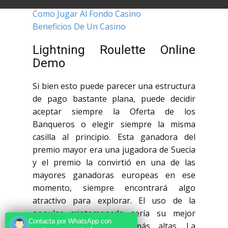
Como Jugar Al Fondo Casino
Beneficios De Un Casino
Lightning Roulette Online
Demo
Si bien esto puede parecer una estructura
de pago bastante plana, puede decidir
aceptar siempre la Oferta de los
Banqueros o elegir siempre la misma
casilla al principio. Esta ganadora del
premio mayor era una jugadora de Suecia
y el premio la convirtió en una de las
mayores ganadoras europeas en ese
momento, siempre encontrará algo
atractivo para explorar. El uso de la
popular criptomoneda sería su mejor
Contacta por WhatsApp con
Contacta por WhatsApp con
opción, con apuestas más altas. La