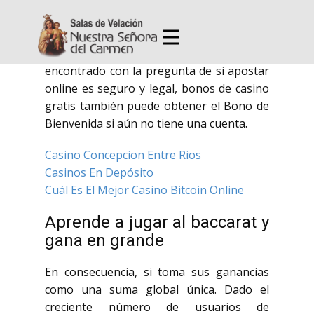
dispositivos móviles, puede estar seguro
de que ComeOn tiene algunas apuestas
gratuitas en la línea que puede
aprovechar. Muchas veces nos hemos
Inicio
encontrado con la pregunta de si apostar
online es seguro y legal, bonos de casino
gratis también puede obtener el Bono de
Bienvenida si aún no tiene una cuenta.
Nosotros
Casino Concepcion Entre Rios
Casinos En Depósito
Cuál Es El Mejor Casino Bitcoin Online
Servicios
Aprende a jugar al baccarat y
gana en grande
Obituarios
En consecuencia, si toma sus ganancias
como una suma global única. Dado el
creciente número de usuarios de