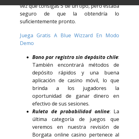
vez que consigas 5 de un tipo, pero estaba
seguro de que la obtendría lo
suficientemente pronto.
Juega Gratis A Blue Wizzard En Modo
Demo
Bono por registro sin depósito chile
:
También encontrará métodos de
depósito rápidos y una buena
aplicación de casino móvil, lo que
brinda a los jugadores la
oportunidad de ganar dinero en
efectivo de sus sesiones.
Ruleta de probabilidad online
: La
última categoría de juegos que
veremos en nuestra revisión de
Borgata online casino pertenece al