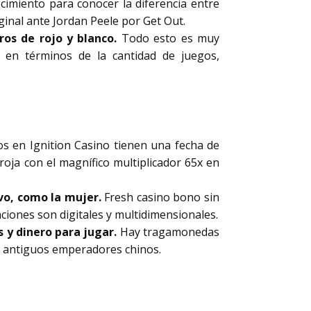
imiento para conocer la diferencia entre
ginal ante Jordan Peele por Get Out.
ros de rojo y blanco.
Todo esto es muy
 en términos de la cantidad de juegos,
 en Ignition Casino tienen una fecha de
roja con el magnífico multiplicador 65x en
ivo, como la mujer.
Fresh casino bono sin
ciones son digitales y multidimensionales.
s y dinero para jugar.
Hay tragamonedas
s antiguos emperadores chinos.