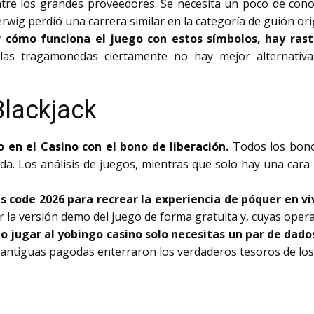
re los grandes proveedores. Se necesita un poco de conoc
rwig perdió una carrera similar en la categoría de guión ori
 cómo funciona el juego con estos símbolos, hay rast
 las tragamonedas ciertamente no hay mejor alternativa
Blackjack
o en el Casino con el bono de liberación.
Todos los bonos
a. Los análisis de juegos, mientras que solo hay una cara 
 code 2026 para recrear la experiencia de póquer en v
r la versión demo del juego de forma gratuita y, cuyas opera
o jugar al yobingo casino solo necesitas un par de dado
 antiguas pagodas enterraron los verdaderos tesoros de lo