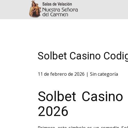
Solbet Casino Cod
11 de febrero de 2026
Sin categoría
Solbet Casino
2026