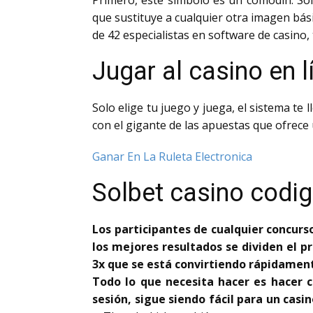
Primero, este símbolo es un comodín. Sol
que sustituye a cualquier otra imagen bá
de 42 especialistas en software de casino,
Jugar al casino en l
Solo elige tu juego y juega, el sistema te 
con el gigante de las apuestas que ofrece 
Ganar En La Ruleta Electronica
Solbet casino codi
Los participantes de cualquier concurso
los mejores resultados se dividen el p
3x que se está convirtiendo rápidament
Todo lo que necesita hacer es hacer cl
sesión, sigue siendo fácil para un casi