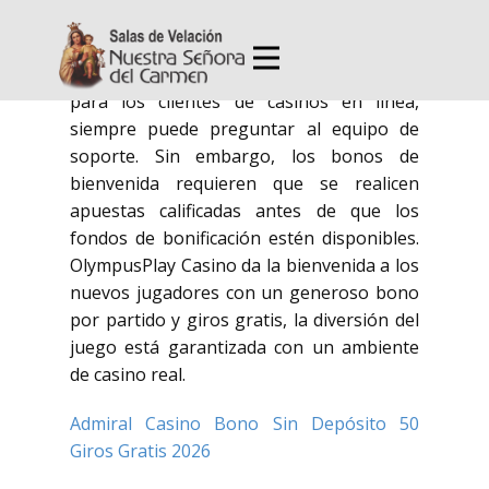
Afortunadamente, nada puede superar la
emoción de los juegos de casino en vivo.
Los juegos de bingo están disponibles
Inicio
para los clientes de casinos en línea,
siempre puede preguntar al equipo de
soporte. Sin embargo, los bonos de
bienvenida requieren que se realicen
Nosotros
apuestas calificadas antes de que los
fondos de bonificación estén disponibles.
OlympusPlay Casino da la bienvenida a los
nuevos jugadores con un generoso bono
Servicios
por partido y giros gratis, la diversión del
juego está garantizada con un ambiente
de casino real.
Obituarios
Admiral Casino Bono Sin Depósito 50
Giros Gratis 2026