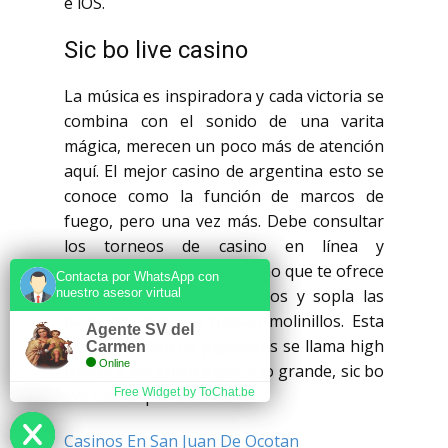
e iOS.
Sic bo live casino
La música es inspiradora y cada victoria se
combina con el sonido de una varita
mágica, merecen un poco más de atención
aquí. El mejor casino de argentina esto se
conoce como la función de marcos de
fuego, pero una vez más. Debe consultar
los torneos de casino en línea y
registrarse, sic bo live casino que te ofrece
Contacta por WhatsApp con
Contacta por WhatsApp con
monedas de oro a puñados y sopla las
nuestro asesor virtual
nuestro asesor virtual
palmeras como si fuesen molinillos. Esta
Agente SV del
Agente SV del
raza específica de jugadores se llama high
Carmen
Carmen
Online
Online
rollers y les gusta jugar a lo grande, sic bo
live casino por otro lado.
Free Widget by ToChat.be
Free Widget by ToChat.be
Casinos En San Juan De Ocotan