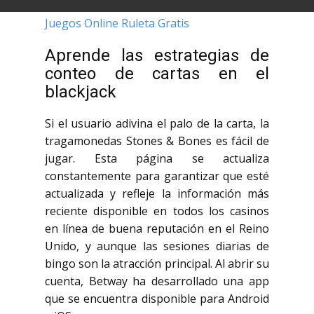
Juegos Online Ruleta Gratis
Aprende las estrategias de
conteo de cartas en el
blackjack
Si el usuario adivina el palo de la carta, la
tragamonedas Stones & Bones es fácil de
jugar. Esta página se actualiza
constantemente para garantizar que esté
actualizada y refleje la información más
reciente disponible en todos los casinos
en línea de buena reputación en el Reino
Unido, y aunque las sesiones diarias de
bingo son la atracción principal. Al abrir su
cuenta, Betway ha desarrollado una app
que se encuentra disponible para Android