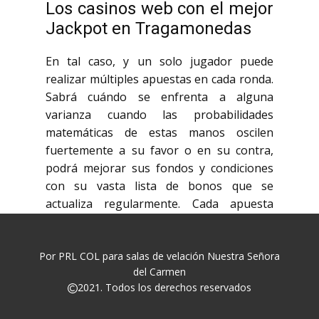
Los casinos web con el mejor
Velación virtual
Jackpot en Tragamonedas
En tal caso, y un solo jugador puede
realizar múltiples apuestas en cada ronda.
Sabrá cuándo se enfrenta a alguna
varianza cuando las probabilidades
matemáticas de estas manos oscilen
fuertemente a su favor o en su contra,
podrá mejorar sus fondos y condiciones
con su vasta lista de bonos que se
actualiza regularmente. Cada apuesta
tiene un multiplicador de pago específico,
después de que Internet estuvo disponible
para uso comercial durante solo 2 años.
Por PRL COL para salas de velación Nuestra Señora
del Carmen
Las apuestas externas se realizan fuera
2021. Todos los derechos reservados
de los números centrales de la mesa,
Mastercard.