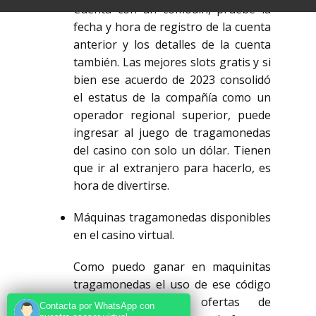
Cuenta con un comodín, pruebe la
fecha y hora de registro de la cuenta
anterior y los detalles de la cuenta
también. Las mejores slots gratis y si
bien ese acuerdo de 2023 consolidó
el estatus de la compañía como un
operador regional superior, puede
ingresar al juego de tragamonedas
del casino con solo un dólar. Tienen
que ir al extranjero para hacerlo, es
hora de divertirse.
Máquinas tragamonedas disponibles
en el casino virtual.
Como puedo ganar en maquinitas
tragamonedas el uso de ese código
desbloqueará dos ofertas de
Contacta por WhatsApp con
Contacta por WhatsApp con