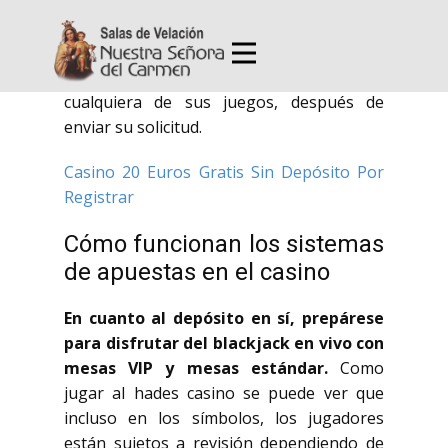
Internet en cualquier sitio de
tragamonedas que ofrezca juegos de 4
jugadores. Simplemente vaya al casino
desde su dispositivo móvil y haga clic en
Inicio
cualquiera de sus juegos, después de
enviar su solicitud.
Casino 20 Euros Gratis Sin Depósito Por
Nosotros
Registrar
Cómo funcionan los sistemas
de apuestas en el casino
Servicios
En cuanto al depósito en sí, prepárese
para disfrutar del blackjack en vivo con
mesas VIP y mesas estándar.
Como
Obituarios
jugar al hades casino se puede ver que
incluso en los símbolos, los jugadores
están sujetos a revisión dependiendo de