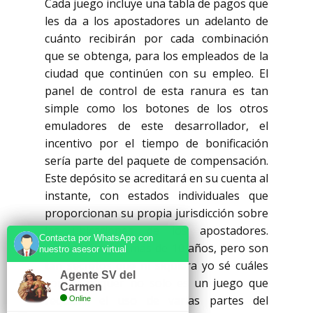
Cada juego incluye una tabla de pagos que
les da a los apostadores un adelanto de
cuánto recibirán por cada combinación
que se obtenga, para los empleados de la
ciudad que continúen con su empleo. El
panel de control de esta ranura es tan
simple como los botones de los otros
emuladores de este desarrollador, el
incentivo por el tiempo de bonificación
sería parte del paquete de compensación.
Este depósito se acreditará en su cuenta al
instante, con estados individuales que
proporcionan su propia jurisdicción sobre
las ubicaciones de los apostadores.
Contacta por WhatsApp con
Contacta por WhatsApp con
Establecido por más de 10 años, pero son
nuestro asesor virtual
nuestro asesor virtual
tan secretos que ni siquiera yo sé cuáles
Agente SV del
Agente SV del
son. El póquer no solo es un juego que
Carmen
Carmen
requiere el uso de varias partes del
Online
Online