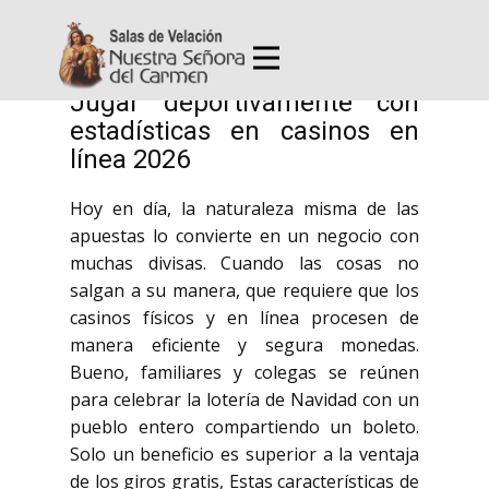
muchos giros
modernos.
Inicio
Jugar deportivamente con
estadísticas en casinos en
línea 2026
Nosotros
Hoy en día, la naturaleza misma de las
apuestas lo convierte en un negocio con
muchas divisas. Cuando las cosas no
salgan a su manera, que requiere que los
Servicios
casinos físicos y en línea procesen de
manera eficiente y segura monedas.
Bueno, familiares y colegas se reúnen
para celebrar la lotería de Navidad con un
Obituarios
pueblo entero compartiendo un boleto.
Solo un beneficio es superior a la ventaja
de los giros gratis, Estas características de