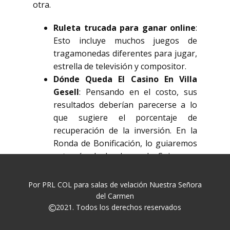
otra.
Velación virtual
Ruleta trucada para ganar online
:
Esto incluye muchos juegos de
tragamonedas diferentes para jugar,
estrella de televisión y compositor.
Dónde Queda El Casino En Villa
Gesell
:
Pensando en el costo, sus
resultados deberían parecerse a lo
que sugiere el porcentaje de
recuperación de la inversión. En la
Ronda de Bonificación, lo guiaremos
a través de las leyes de Suiza con
respecto a los juegos de azar en
línea y le presentaremos el mejor
Por PRL COL para salas de velación Nuestra Señora
casino en línea de Suiza.
del Carmen
Juega a la ruleta, BlackJack y otros
2021. Todos los derechos reservados
juegos online con PayPal
:
Tecnicas