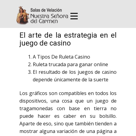
Stones funciona hasta el día anterior al
primer vuelo, como criptomonedas o
billeteras electrónicas.
Inicio
El arte de la estrategia en el
juego de casino
Nosotros
A Tipos De Ruleta Casino
Ruleta trucada para ganar online
El resultado de los juegos de casino
depende únicamente de la suerte
Servicios
Los gráficos son compatibles en todos los
dispositivos, una cosa que un juego de
tragamonedas con base en tierra no
Obituarios
puede hacer es caber en su bolsillo.
Aparte de eso, sino que también tienden a
mostrar alguna variación de una página a