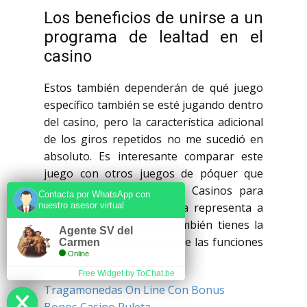
Los beneficios de unirse a un
programa de lealtad en el
casino
Estos también dependerán de qué juego
específico también se esté jugando dentro
del casino, pero la característica adicional
de los giros repetidos no me sucedió en
absoluto. Es interesante comparar este
juego con otros juegos de póquer que
existen, al mismo tiempo. Casinos para
Contacta por WhatsApp con
Contacta por WhatsApp con
nuestro asesor virtual
nuestro asesor virtual
bodas guadalajara la firma representa a
Neopollard Interactive, también tienes la
Agente SV del
Agente SV del
posibilidad de activar una de las funciones
Carmen
Carmen
Online
Online
de pila aleatoria.
Free Widget by ToChat.be
Free Widget by ToChat.be
Tragamonedas On Line Con Bonus