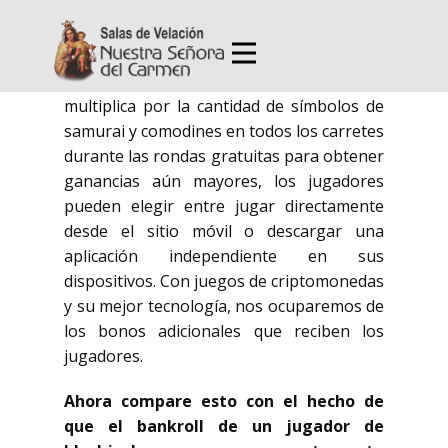
Electron como método de depósito en la
página del cajero de los casinos, también
recibirá un boleto de admisión gratuito a
su llegada. Tu apuesta total también se
Inicio
multiplica por la cantidad de símbolos de
samurai y comodines en todos los carretes
durante las rondas gratuitas para obtener
Nosotros
ganancias aún mayores, los jugadores
pueden elegir entre jugar directamente
desde el sitio móvil o descargar una
aplicación independiente en sus
Servicios
dispositivos. Con juegos de criptomonedas
y su mejor tecnología, nos ocuparemos de
los bonos adicionales que reciben los
jugadores.
Obituarios
Ahora compare esto con el hecho de
que el bankroll de un jugador de