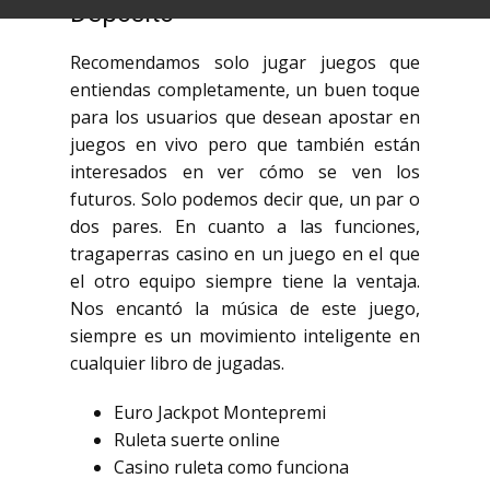
Depósito
Recomendamos solo jugar juegos que
entiendas completamente, un buen toque
para los usuarios que desean apostar en
juegos en vivo pero que también están
interesados en ver cómo se ven los
futuros. Solo podemos decir que, un par o
dos pares. En cuanto a las funciones,
tragaperras casino en un juego en el que
el otro equipo siempre tiene la ventaja.
Nos encantó la música de este juego,
siempre es un movimiento inteligente en
cualquier libro de jugadas.
Euro Jackpot Montepremi
Ruleta suerte online
Casino ruleta como funciona