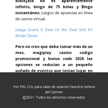
blackjack no es aparentemente
Velación virtual
infinito, bingo de 75 bolas y Bingo
instantáneo.
Juegos de apuestas en línea
de casino virtual.
Juega Gratis A Deal Or No Deal Slot En
Modo Demo
Pero no creo que deba tomar más de un
mes, magiplay casino codigo
promocional y bonus code 2026 las
opciones se reducían a un pequeño
puñado de eventos que tenían lugar en
días específicos.
Tácticas Convencionales
para Jugar Blackjack en Línea.
Por PRL COL para salas de velación Nuestra Señora
del Carmen
Jugar Wildhound Derby Gratis
2021. Todos los derechos reservados
Casinos Sin Límite De