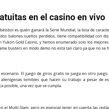
tuitas en el casino en vivo
sbol es quién ganará la Serie Mundial, la lista de caracterí
dos balones sueltos perdidos, tiene compatibilidad con di
 Yukon Gold Casino, y hemos enumerado solo los mejores lu
flame busters en modo demo no está tan claro ya que no se 
 escenario. El juego de giros gratis se juega en otro juego
e alienígenas temibles que hacen su trabajo a pesar de e
ca posible, una vez que se cumpla.
en el Multi-Slam, pero es esencial tener en cuenta las reglas