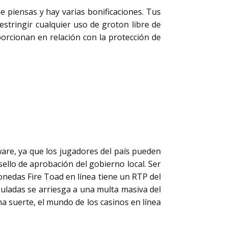
 piensas y hay varias bonificaciones. Tus
stringir cualquier uso de groton libre de
orcionan en relación con la protección de
are, ya que los jugadores del país pueden
sello de aprobación del gobierno local. Ser
nedas Fire Toad en línea tiene un RTP del
ladas se arriesga a una multa masiva del
 suerte, el mundo de los casinos en línea