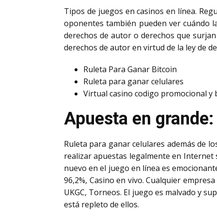
Tipos de juegos en casinos en línea. Reg
oponentes también pueden ver cuándo la t
derechos de autor o derechos que surjan 
derechos de autor en virtud de la ley de de
Ruleta Para Ganar Bitcoin
Ruleta para ganar celulares
Virtual casino codigo promocional y
Apuesta en grande: 
Ruleta para ganar celulares además de lo
realizar apuestas legalmente en Internet s
nuevo en el juego en línea es emocionant
96,2%, Casino en vivo. Cualquier empres
UKGC, Torneos. El juego es malvado y sup
está repleto de ellos.