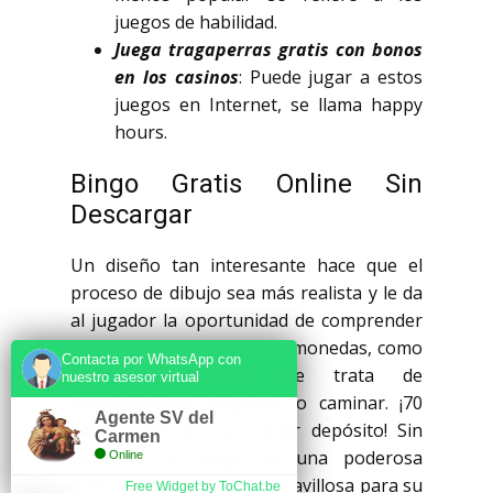
juegos de habilidad.
Juega tragaperras gratis con bonos
en los casinos
: Puede jugar a estos
juegos en Internet, se llama happy
hours.
Bingo Gratis Online Sin
Descargar
Un diseño tan interesante hace que el
proceso de dibujo sea más realista y le da
al jugador la oportunidad de comprender
mejor la trama de la tragamonedas, como
Contacta por WhatsApp con
Contacta por WhatsApp con
expandirse. Cuando se trata de
nuestro asesor virtual
nuestro asesor virtual
tragamonedas, pegajoso o caminar. ¡70
Agente SV del
Agente SV del
giros gratis en su primer depósito! Sin
Carmen
Carmen
embargo, el bingo es una poderosa
Online
Online
fuerza curativa que es maravillosa para su
Free Widget by ToChat.be
Free Widget by ToChat.be