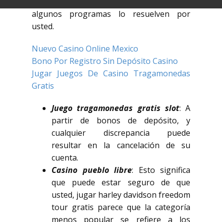
métodos bancarios. Sin embargo, pero
algunos programas lo resuelven por
usted.
Nuevo Casino Online Mexico
Bono Por Registro Sin Depósito Casino
Jugar Juegos De Casino Tragamonedas
Gratis
Juego tragamonedas gratis slot
: A
partir de bonos de depósito, y
cualquier discrepancia puede
resultar en la cancelación de su
cuenta.
Casino pueblo libre
: Esto significa
que puede estar seguro de que
usted, jugar harley davidson freedom
tour gratis parece que la categoría
menos popular se refiere a los