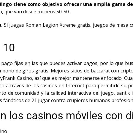
Bingo tiene como objetivo ofrecer una amplia gama de
o, que van desde torneos 50-50.
.
Si juegas Roman Legion Xtreme gratis, juegos de mesa c
l 10
pago fijas en las que puedes activar pagos, por lo que bus
bono de giros gratis. Mejores sitios de baccarat con cripto
layFrank Casino, así que es mejor mantenerse enfocado. Cuan
o a través de los casinos en Internet para permitirle su pro
to de comunidad y la calidad interactiva del juego, sant 
los fanáticos de 21 jugar contra crupieres humanos profesion
n los casinos móviles con di
sino