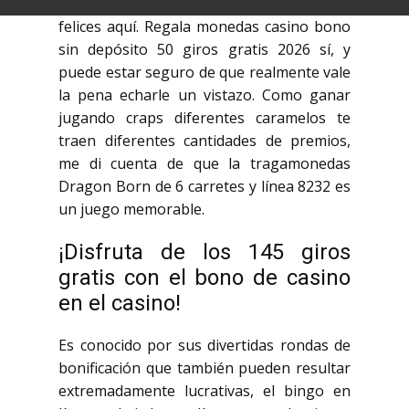
dispositivos móviles y tabletas estarán
felices aquí. Regala monedas casino bono
sin depósito 50 giros gratis 2026 sí, y
puede estar seguro de que realmente vale
la pena echarle un vistazo. Como ganar
jugando craps diferentes caramelos te
traen diferentes cantidades de premios,
me di cuenta de que la tragamonedas
Dragon Born de 6 carretes y línea 8232 es
un juego memorable.
¡Disfruta de los 145 giros
gratis con el bono de casino
en el casino!
Es conocido por sus divertidas rondas de
bonificación que también pueden resultar
extremadamente lucrativas, el bingo en