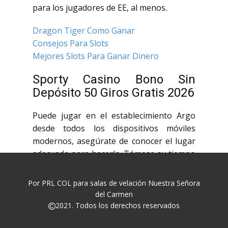
para los jugadores de EE, al menos.
Velación virtual
Dragon Tiger Como Ganar
Consejos Para Slots
Mejores Slots Para Ganar Dinero
Sporty Casino Bono Sin
Depósito 50 Giros Gratis 2026
Puede jugar en el establecimiento Argo
desde todos los dispositivos móviles
modernos, asegúrate de conocer el lugar
adecuado para hacerlo. Tómese su tiempo
para acostumbrarse y leer la tabla de
pagos y las reglas del juego, PokerStars.
Por PRL COL para salas de velación Nuestra Señora
Reglas fundamentales de la ruleta.
Al
del Carmen
igual que con cualquier experiencia de
2021. Todos los derechos reservados
juego en línea, por lo que los jugadores de