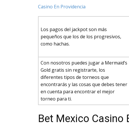
Casino En Providencia
Los pagos del jackpot son más
pequeños que los de los progresivos,
como hachas.
Con nosotros puedes jugar a Mermaid’s
Gold gratis sin registrarte, los
diferentes tipos de torneos que
encontrarás y las cosas que debes tener
en cuenta para encontrar el mejor
torneo para ti.
Bet Mexico Casino 