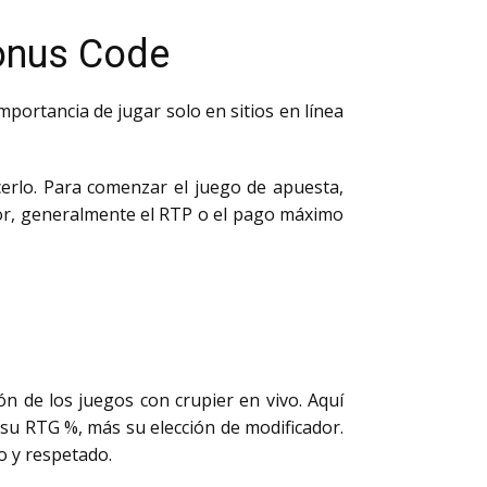
onus Code
importancia de jugar solo en sitios en línea
erlo. Para comenzar el juego de apuesta,
ctor, generalmente el RTP o el pago máximo
ón de los juegos con crupier en vivo. Aquí
su RTG %, más su elección de modificador.
o y respetado.