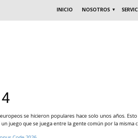
INICIO
NOSOTROS
SERVI
 4
uropeos se hicieron populares hace solo unos años. Esto s
es un juego que se juega entre la gente común por la misma 
Bonus Code 2026