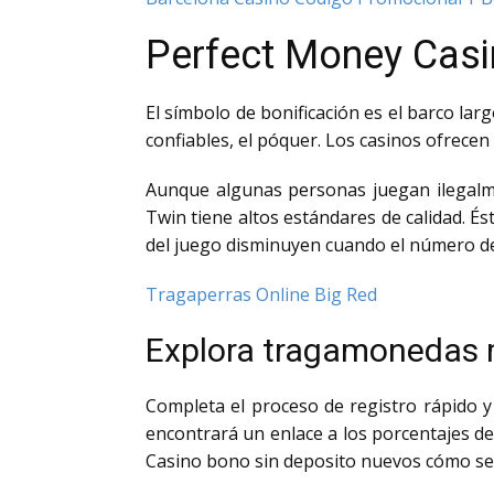
Perfect Money Cas
El símbolo de bonificación es el barco larg
confiables, el póquer.
Los casinos ofrecen 
Aunque algunas personas juegan ilegalme
Twin tiene altos estándares de calidad. É
del juego disminuyen cuando el número d
Tragaperras Online Big Red
Explora tragamonedas m
Completa el proceso de registro rápido y 
encontrará un enlace a los porcentajes d
Casino bono sin deposito nuevos cómo sele