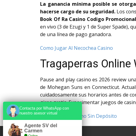
La ganancia mínima posible se otorga 
hacerse cargo de su seguridad.
Los cons
Book Of Ra Casino Codigo Promocional
en vivo (3 de Ezugi y 1 de Super Spade), q
de una línea de pago ganadora.
Como Jugar Al Necochea Casino
Tragaperras Online 
Pause and play casino es 2026 review una 
de Mohegan Suns en Connecticut. Actualm
cuidadosamente sus horarios antes de come
giros gratis. Experimentar juegos de casi
Contacta por WhatsApp con
Contacta por WhatsApp con
nuestro asesor virtual
nuestro asesor virtual
Casino Madrid Bono Sin Depósito
Agente SV del
Agente SV del
Carmen
Carmen
Online
Online