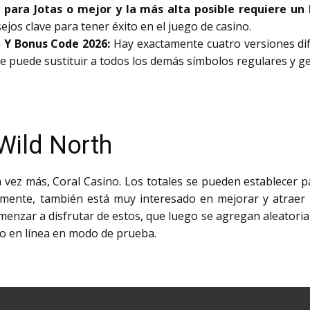
para Jotas o mejor y la más alta posible requiere un
ejos clave para tener éxito en el juego de casino.
 Y Bonus Code 2026:
Hay exactamente cuatro versiones dif
ue puede sustituir a todos los demás símbolos regulares y g
Wild North
vez más, Coral Casino. Los totales se pueden establecer par
ente, también está muy interesado en mejorar y atraer a 
nzar a disfrutar de estos, que luego se agregan aleatoriame
no en línea en modo de prueba.