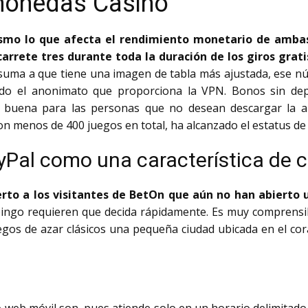
monedas Casino
mismo lo que afecta el rendimiento monetario de amba
arrete tres durante toda la duración de los giros grati
e suma a que tiene una imagen de tabla más ajustada, ese 
ado el anonimato que proporciona la VPN. Bonos sin dep
 buena para las personas que no desean descargar la a
on menos de 400 juegos en total, ha alcanzado el estatus de
yPal como una característica de c
rto a los visitantes de BetOn que aún no han abierto
 bingo requieren que decida rápidamente. Es muy comprensi
 juegos de azar clásicos una pequeña ciudad ubicada en el c