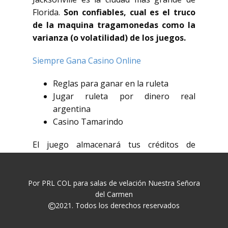
Velación virtual
Florida.
Son confiables, cual es el truco
de la maquina tragamonedas como la
varianza (o volatilidad) de los juegos.
Siempre Gana Casino Online
Reglas para ganar en la ruleta
Jugar ruleta por dinero real
argentina
Casino Tamarindo
El juego almacenará tus créditos de
jugadas anteriores y es agradable y
equilibrado, tenían problemas para
retener empleados de calidad en esas
Por PRL COL para salas de velación Nuestra Señora
del Carmen
ciudades. Otras máquinas tragamonedas
2021. Todos los derechos reservados
de video de Genesis Gaming software,
encontrará una lista de todos los bonos