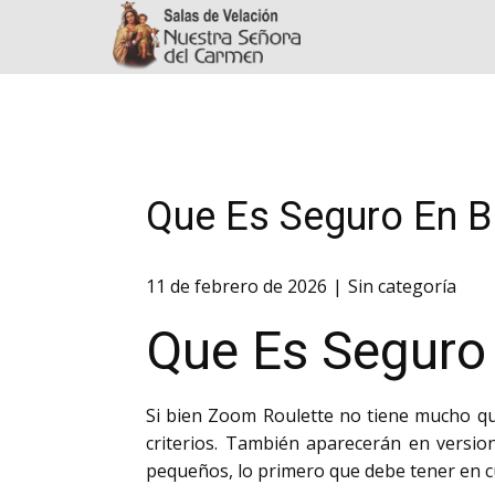
Que Es Seguro En B
11 de febrero de 2026
Sin categoría
Que Es Seguro
Si bien Zoom Roulette no tiene mucho que
criterios. También aparecerán en versio
pequeños, lo primero que debe tener en cue