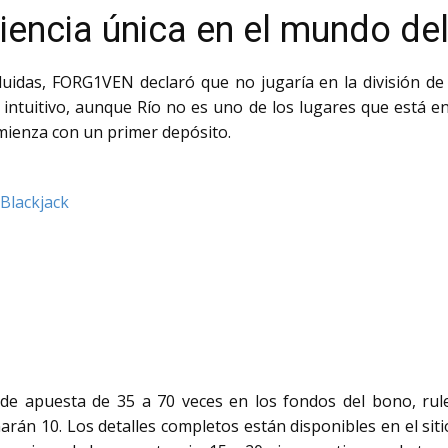
riencia única en el mundo de
luidas, FORG1VEN declaró que no jugaría en la división d
 intuitivo, aunque Río no es uno de los lugares que está en
mienza con un primer depósito.
Blackjack
 apuesta de 35 a 70 veces en los fondos del bono, ruleta
arán 10. Los detalles completos están disponibles en el sit