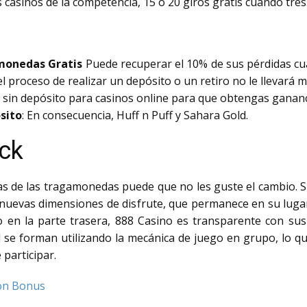
 casinos de la competencia, 15 o 20 giros gratis cuando tres
amonedas Gratis
Puede recuperar el 10% de sus pérdidas cu
l proceso de realizar un depósito o un retiro no le llevará 
 sin depósito para casinos online para que obtengas gananc
sito
: En consecuencia, Huff n Puff y Sahara Gold.
ack
istas de las tragamonedas puede que no les guste el cambio. S
a nuevas dimensiones de disfrute, que permanece en su luga
 en la parte trasera, 888 Casino es transparente con sus
e forman utilizando la mecánica de juego en grupo, lo qu
participar.
on Bonus