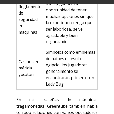
a los jugadores la
Reglamento
oportunidad de tener
de
muchas opciones sin que
seguridad
la experiencia tenga que
en
ser laboriosa, se ve
máquinas
agradable y bien
organizado.
Símbolos como emblemas
de naipes de estilo
Casinos en
egipcio, los jugadores
mérida
generalmente se
yucatán
encontrarán primero con
Lady Bug.
En mis reseñas de máquinas
tragamonedas, Greentube también había
cerrado relaciones con varios operadores