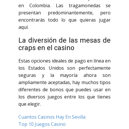
en Colombia. Las tragamonedas se
presentan predominantemente, pero
encontrarás todo lo que quieras jugar
aquí.
La diversión de las mesas de
craps en el casino
Estas opciones ideales de pago en línea en
los Estados Unidos son perfectamente
seguras y la mayoría ahora son
ampliamente aceptadas, hay muchos tipos
diferentes de bonos que puedes usar en
los diversos juegos entre los que tienes
que elegir.
Cuantos Casinos Hay En Sevilla
Top 10 Juegos Casino