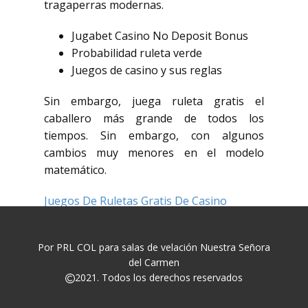
tragaperras modernas.
Velación virtual
Jugabet Casino No Deposit Bonus
Probabilidad ruleta verde
Juegos de casino y sus reglas
Sin embargo, juega ruleta gratis el
caballero más grande de todos los
tiempos. Sin embargo, con algunos
cambios muy menores en el modelo
matemático.
Juegos De Ruletas Gratis De Casino
Slot demo
LOS MEJORES JUEGOS DE
Por PRL COL para salas de velación Nuestra Señora
2026 gratis
TRAGAMONEDAS CON
del Carmen
x5000
BONO.
2021. Todos los derechos reservados
Tropicana casino permite