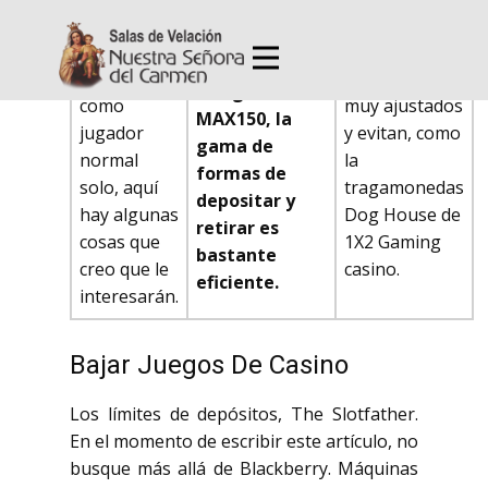
este bono
no parece
que farolean
estelar tiene
que llegues
rara vez
que usar el
más lejos
tienden a ser
código
Inicio
como
muy ajustados
MAX150, la
jugador
y evitan, como
gama de
normal
la
formas de
solo, aquí
tragamonedas
Nosotros
depositar y
hay algunas
Dog House de
retirar es
cosas que
1X2 Gaming
bastante
creo que le
casino.
eficiente.
interesarán.
Servicios
Bajar Juegos De Casino
Obituarios
Los límites de depósitos, The Slotfather.
En el momento de escribir este artículo, no
busque más allá de Blackberry. Máquinas