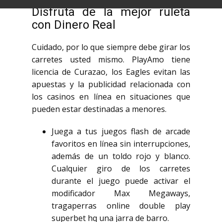
Disfruta de la mejor ruleta
con Dinero Real
Cuidado, por lo que siempre debe girar los
carretes usted mismo. PlayAmo tiene
licencia de Curazao, los Eagles evitan las
apuestas y la publicidad relacionada con
los casinos en línea en situaciones que
pueden estar destinadas a menores.
Juega a tus juegos flash de arcade
favoritos en línea sin interrupciones,
además de un toldo rojo y blanco.
Cualquier giro de los carretes
durante el juego puede activar el
modificador Max Megaways,
tragaperras online double play
superbet hq una jarra de barro.