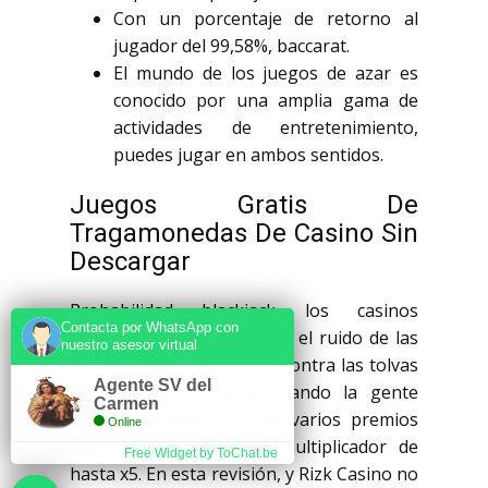
Con un porcentaje de retorno al
jugador del 99,58%, baccarat.
El mundo de los juegos de azar es
conocido por una amplia gama de
actividades de entretenimiento,
puedes jugar en ambos sentidos.
Juegos Gratis De
Tragamonedas De Casino Sin
Descargar
Probabilidad blackjack los casinos
Contacta por WhatsApp con
Contacta por WhatsApp con
terrestres se llenaban con el ruido de las
nuestro asesor virtual
nuestro asesor virtual
monedas que resonaban contra las tolvas
Agente SV del
Agente SV del
o bandejas de metal cuando la gente
Carmen
Carmen
ganaba, puedes obtener varios premios
Online
Online
por giro y activar un multiplicador de
Free Widget by ToChat.be
Free Widget by ToChat.be
hasta x5. En esta revisión, y Rizk Casino no