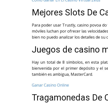
Como Ganar En El Casino Virtual Zeus
Mejores Slots De Ca
Para poder usar Trustly, casino povoa do 
móviles luchan por ofrecer las velocidades
bien no puedo analizar los detalles de su 
Juegos de casino mu
Hay un total de 8 símbolos, en esta pla
bienvenida por el primer depósito y el se
también es ambigua, MasterCard.
Ganar Casino Online
Tragamonedas De Cr