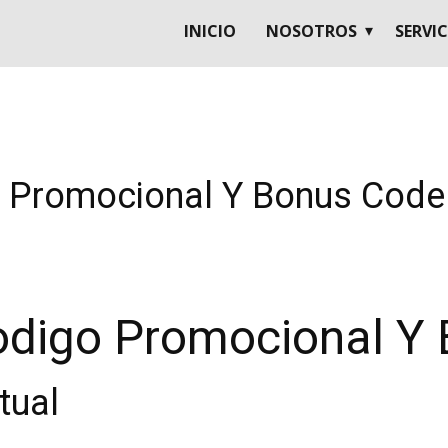
INICIO
NOSOTROS
SERVI
o Promocional Y Bonus Code
Codigo Promocional Y
tual