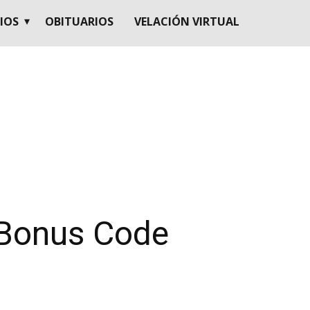
CIOS
OBITUARIOS
VELACIÓN VIRTUAL
 Bonus Code