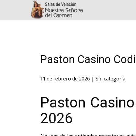
Paston Casino Cod
11 de febrero de 2026
Sin categoría
Paston Casino
2026