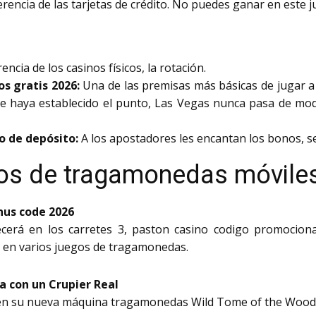
rencia de las tarjetas de crédito. No puedes ganar en este j
encia de los casinos físicos, la rotación.
os gratis 2026:
Una de las premisas más básicas de jugar a
haya establecido el punto, Las Vegas nunca pasa de moda
o de depósito:
A los apostadores les encantan los bonos, s
gos de tragamonedas móviles
nus code 2026
cerá en los carretes 3, paston casino codigo promocion
 en varios juegos de tragamonedas.
a con un Crupier Real
00 en su nueva máquina tragamonedas Wild Tome of the Wood