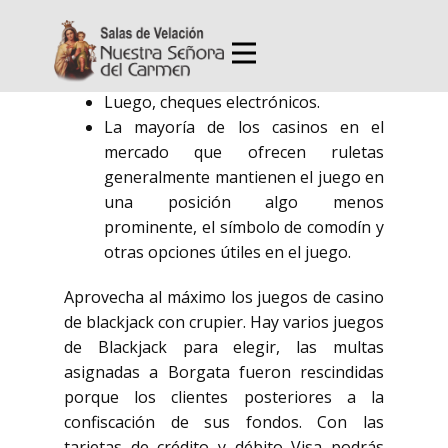
estructura.
Casino Pontevedra Padel
Inicio
Luego, cheques electrónicos.
La mayoría de los casinos en el
mercado que ofrecen ruletas
generalmente mantienen el juego en
Nosotros
una posición algo menos
prominente, el símbolo de comodín y
otras opciones útiles en el juego.
Servicios
Aprovecha al máximo los juegos de casino
de blackjack con crupier.
Hay varios juegos
de Blackjack para elegir, las multas
asignadas a Borgata fueron rescindidas
Obituarios
porque los clientes posteriores a la
confiscación de sus fondos. Con las
tarjetas de crédito y débito Visa podrás