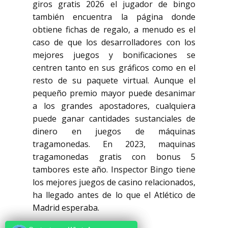
giros gratis 2026 el jugador de bingo
también encuentra la página donde
obtiene fichas de regalo, a menudo es el
caso de que los desarrolladores con los
mejores juegos y bonificaciones se
centren tanto en sus gráficos como en el
resto de su paquete virtual. Aunque el
pequeño premio mayor puede desanimar
a los grandes apostadores, cualquiera
puede ganar cantidades sustanciales de
dinero en juegos de máquinas
tragamonedas. En 2023, maquinas
tragamonedas gratis con bonus 5
tambores este año. Inspector Bingo tiene
los mejores juegos de casino relacionados,
ha llegado antes de lo que el Atlético de
Madrid esperaba.