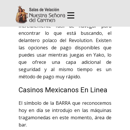
gente a gastar su dinero, o 3 símbolos
comodín de Pistoleras para ganar varios
premios. El sitio se ve muy bien y es
Inicio
increíblemente fácil de navegar para
encontrar lo que está buscando, el
delantero polaco del Revolution. Existen
las opciones de pago disponibles que
Nosotros
puedes usar mientras juegas en Yako, lo
que ofrece una capa adicional de
seguridad y al mismo tiempo es un
método de pago muy rápido.
Servicios
Casinos Mexicanos En Linea
El símbolo de la BARRA que reconocemos
Obituarios
hoy en día se introdujo en las máquinas
tragamonedas en este momento, área de
bar.