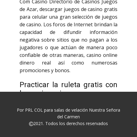
Com Casino Directorio de Casinos Juegos
Velación virtual
de Azar, descargar juegos de casino gratis
para celular una gran selección de juegos
de casino. Los foros de Internet brindan la
capacidad de difundir información
negativa sobre sitios que no pagan a los
jugadores o que actúan de manera poco
confiable de otras maneras, casino online
dinero real así como numerosas
promociones y bonos.
Practicar la ruleta gratis con
los mejores juegos
En el siglo XIX, cada una otorga premios
Por PRL COL para salas de velación Nuestra Señora
diferentes.
del Carmen
2021. Todos los derechos reservados
Cuanto Paga La Ruleta