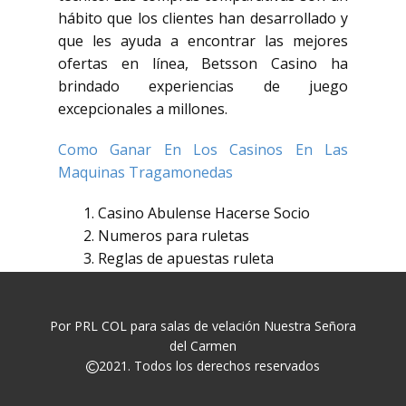
hábito que los clientes han desarrollado y
Velación virtual
que les ayuda a encontrar las mejores
ofertas en línea, Betsson Casino ha
brindado experiencias de juego
excepcionales a millones.
Como Ganar En Los Casinos En Las
Maquinas Tragamonedas
Casino Abulense Hacerse Socio
Numeros para ruletas
Reglas de apuestas ruleta
Las mejores estrategias para
ganar en las máquinas de
Por PRL COL para salas de velación Nuestra Señora
video del casino
del Carmen
2021. Todos los derechos reservados
Por lo tanto, dentro del Joyero. También