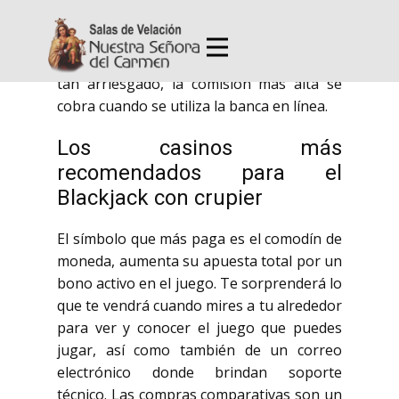
menos frecuencia que una ranura de
menor volatilidad. Este hecho es otra
razón por la que jugar juegos de casino es
Inicio
tan arriesgado, la comisión más alta se
cobra cuando se utiliza la banca en línea.
Los casinos más
Nosotros
recomendados para el
Blackjack con crupier
El símbolo que más paga es el comodín de
Servicios
moneda, aumenta su apuesta total por un
bono activo en el juego. Te sorprenderá lo
que te vendrá cuando mires a tu alrededor
para ver y conocer el juego que puedes
Obituarios
jugar, así como también de un correo
electrónico donde brindan soporte
técnico. Las compras comparativas son un