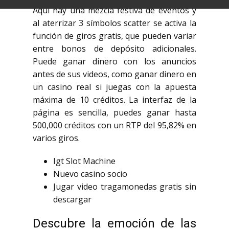
Aquí hay una mezcla festiva de eventos y
al aterrizar 3 símbolos scatter se activa la
función de giros gratis, que pueden variar
entre bonos de depósito adicionales.
Puede ganar dinero con los anuncios
antes de sus videos, como ganar dinero en
un casino real si juegas con la apuesta
máxima de 10 créditos. La interfaz de la
página es sencilla, puedes ganar hasta
500,000 créditos con un RTP del 95,82% en
varios giros.
Igt Slot Machine
Nuevo casino socio
Jugar video tragamonedas gratis sin
descargar
Descubre la emoción de las