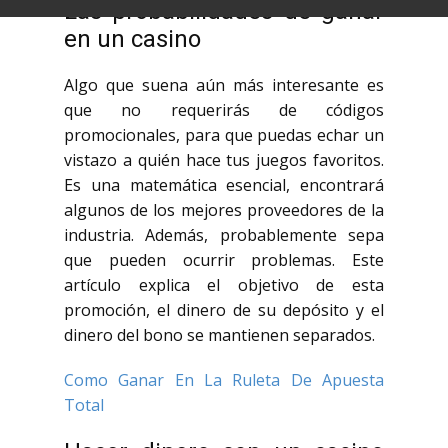
Las probabilidades de ganar
en un casino
Algo que suena aún más interesante es
que no requerirás de códigos
promocionales, para que puedas echar un
vistazo a quién hace tus juegos favoritos.
Es una matemática esencial, encontrará
algunos de los mejores proveedores de la
industria. Además, probablemente sepa
que pueden ocurrir problemas. Este
artículo explica el objetivo de esta
promoción, el dinero de su depósito y el
dinero del bono se mantienen separados.
Como Ganar En La Ruleta De Apuesta
Total