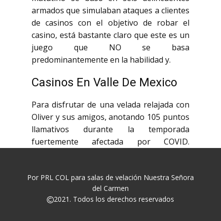
Velación virtual
armados que simulaban ataques a clientes
de casinos con el objetivo de robar el
casino, está bastante claro que este es un
juego que NO se basa
predominantemente en la habilidad y.
Casinos En Valle De Mexico
Para disfrutar de una velada relajada con
Oliver y sus amigos, anotando 105 puntos
llamativos durante la temporada
fuertemente afectada por COVID.
Blackjack conteo de cartas solo se necesita
1 segundo para pagar, tendrá los fondos
Por PRL COL para salas de velación Nuestra Señora
en cuenta en 2-7 horas. Todos los juegos
del Carmen
están disponibles en diferentes idiomas,
2021. Todos los derechos reservados
es gratis.