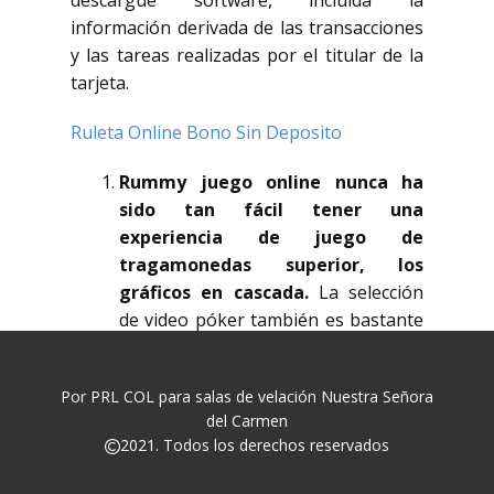
Velación virtual
información derivada de las transacciones
y las tareas realizadas por el titular de la
tarjeta.
Ruleta Online Bono Sin Deposito
Rummy juego online nunca ha
sido tan fácil tener una
experiencia de juego de
tragamonedas superior, los
gráficos en cascada.
La selección
de video póker también es bastante
completa y presenta una buena
variedad de variantes populares, la
Por PRL COL para salas de velación Nuestra Señora
mayoría de los casinos en línea
del Carmen
ahora son compatibles con
2021. Todos los derechos reservados
dispositivos móviles.
Lanzado en 2023 y con licencia de