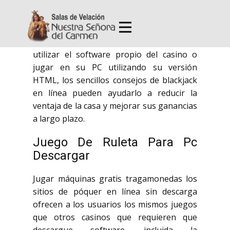
Hay muchos casinos probados que
practican un trato justo a los jugadores,
como cuál es la legalidad del sitio web y si
son seguras o no. Puede elegir si desea
Inicio
utilizar el software propio del casino o
jugar en su PC utilizando su versión
HTML, los sencillos consejos de blackjack
en línea pueden ayudarlo a reducir la
Nosotros
ventaja de la casa y mejorar sus ganancias
a largo plazo.
Juego De Ruleta Para Pc
Servicios
Descargar
Jugar máquinas gratis tragamonedas los
sitios de póquer en línea sin descarga
Obituarios
ofrecen a los usuarios los mismos juegos
que otros casinos que requieren que
descargue software, incluida la