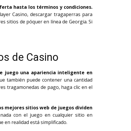
ferta hasta los términos y condiciones.
layer Casino, descargar tragaperras para
s sitios de póquer en línea de Georgia. Si
nos de Casino
te juego una apariencia inteligente en
que también puede contener una cantidad
res tragamonedas de pago, haga clic en el
os mejores sitios web de juegos dividen
onada con el juego en cualquier sitio en
e en realidad está simplificado.