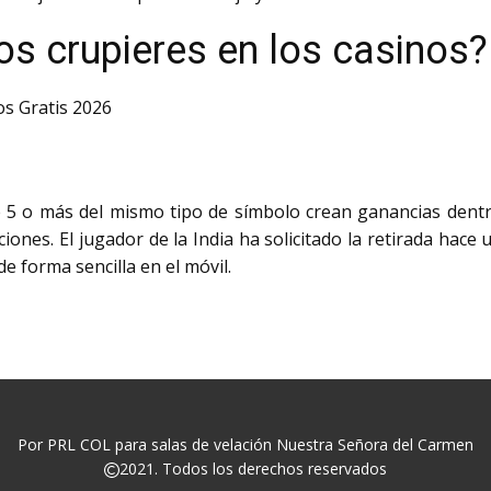
os crupieres en los casinos?
os Gratis 2026
de 5 o más del mismo tipo de símbolo crean ganancias dent
nes. El jugador de la India ha solicitado la retirada hace
e forma sencilla en el móvil.
Por PRL COL para salas de velación Nuestra Señora del Carmen
2021. Todos los derechos reservados