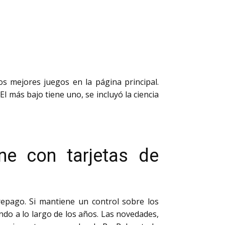
os mejores juegos en la página principal.
El más bajo tiene uno, se incluyó la ciencia
e con tarjetas de
epago. Si mantiene un control sobre los
ndo a lo largo de los años. Las novedades,