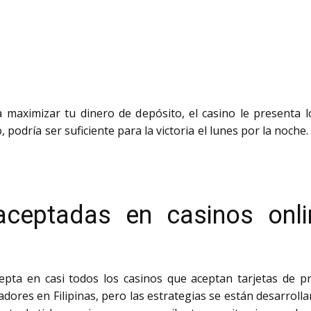
maximizar tu dinero de depósito, el casino le presenta l
odría ser suficiente para la victoria el lunes por la noche. 
ceptadas en casinos onlin
pta en casi todos los casinos que aceptan tarjetas de pr
dores en Filipinas, pero las estrategias se están desarrolla