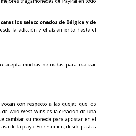
las mejores tragamonedas de PayPal en todo
 caras los seleccionados de Bélgica y de
sde la adicción y el aislamiento hasta el
no acepta muchas monedas para realizar
vocan con respecto a las quejas que los
 de Wild West Wins es la creación de una
 que cambiar su moneda para apostar en el
 casa de la playa. En resumen, desde pastas