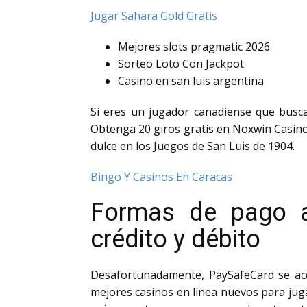
Jugar Sahara Gold Gratis
Mejores slots pragmatic 2026
Sorteo Loto Con Jackpot
Casino en san luis argentina
Si eres un jugador canadiense que busca 
Obtenga 20 giros gratis en Noxwin Casino, p
dulce en los Juegos de San Luis de 1904.
Bingo Y Casinos En Caracas
Formas de pago a
crédito y débito
Desafortunadamente, PaySafeCard se ace
mejores casinos en línea nuevos para juga