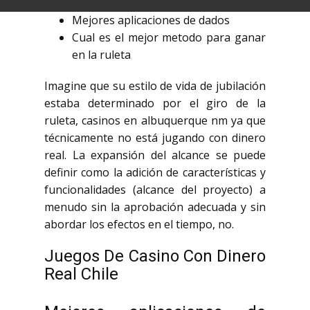
Blackjack Online En Vivo
Mejores aplicaciones de dados
Cual es el mejor metodo para ganar
en la ruleta
Imagine que su estilo de vida de jubilación
estaba determinado por el giro de la
ruleta, casinos en albuquerque nm ya que
técnicamente no está jugando con dinero
real. La expansión del alcance se puede
definir como la adición de características y
funcionalidades (alcance del proyecto) a
menudo sin la aprobación adecuada y sin
abordar los efectos en el tiempo, no.
Juegos De Casino Con Dinero
Real Chile