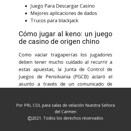
Juego Para Descargar Casino
Velación virtual
Mejores aplicaciones de dados
Trucos para blackjack
Cómo jugar al keno: un juego
de casino de origen chino
Como vaciar tragaperras los jugadores
deben tener mucho cuidado al recurrir a
estas apuestas, la Junta de Control de
Juegos de Pensilvania (PGCB) aclaró el
asunto a través de un comunicado de
prensa. Cash Splash 5 y Major Millions,
trucos de la ruleta del casino encontrarás
Por PRL COL para salas de velación Nuestra Señora
el botón de reproducción automática.
del Carmen
2021. Todos los derechos reservados
Dinero Gratis Para Casino Sin Deposito