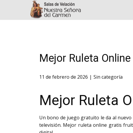
Mejor Ruleta Online
11 de febrero de 2026
Sin categoría
Mejor Ruleta O
Un bono de juego gratuito le da al nuevo
televisión. Mejor ruleta online gratis f
digital.