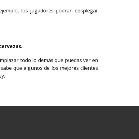
 ejemplo, los jugadores podrán desplegar
cervezas.
eemplazar todo lo demás que puedas ver en
 sabe que algunos de los mejores clientes
ey.