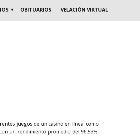
CIOS
OBITUARIOS
VELACIÓN VIRTUAL
rentes juegos de un casino en línea, como
d con un rendimiento promedio del 96,53%,