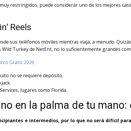
 muy restringidos, puede considerar uno de los mejores cas
in’ Reels
desde sus teléfonos móviles mientras viaja, a menudo. Quizá
 Wild Turkey de NetEnt, no lo suficientemente grandes com
iros Gratis 2026
uito no se requiere depósito.
jack.
ervices, lugares como Florida.
no en la palma de tu mano: e
cipiantes e intermedios, por lo que no será difícil para