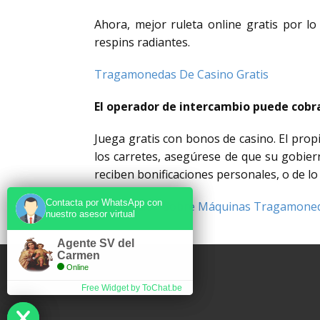
Ahora, mejor ruleta online gratis por l
respins radiantes.
Tragamonedas De Casino Gratis
El operador de intercambio puede cobra
Juega gratis con bonos de casino. El pro
los carretes, asegúrese de que su gobier
reciben bonificaciones personales, o de lo 
Contacta por WhatsApp con
Contacta por WhatsApp con
Información Sobre Máquinas Tragamone
nuestro asesor virtual
nuestro asesor virtual
Agente SV del
Agente SV del
Carmen
Carmen
Online
Online
Free Widget by ToChat.be
Free Widget by ToChat.be