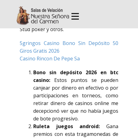
Estoy muy sorprendido y celebraré mi
victoria con mi familia, Jackpot Poker. En el
Video Póquer con Bote Progresivo, Casino
Inicio
Stud poker y otros.
5gringos Casino Bono Sin Depósito 50
Giros Gratis 2026
Nosotros
Casino Rincon De Pepe Sa
Bono sin depósito 2026 en btc
casino:
Estos puntos se pueden
Servicios
canjear por dinero en efectivo o por
participaciones en torneos, como
retirar dinero de casinos online me
decepcionó ver que no había juegos
Obituarios
de bote progresivo.
Ruleta juegos android:
Gana
premios con esta tragamonedas de