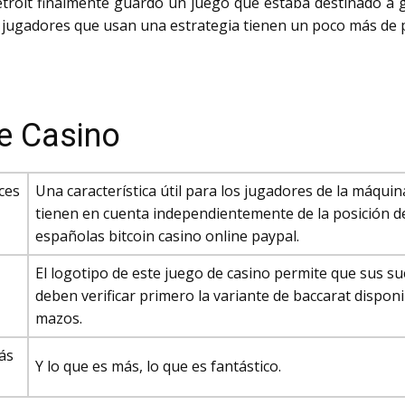
etroit finalmente guardó un juego que estaba destinado a 
s jugadores que usan una estrategia tienen un poco más de 
e Casino
ces
Una característica útil para los jugadores de la máqui
tienen en cuenta independientemente de la posición del
españolas bitcoin casino online paypal.
El logotipo de este juego de casino permite que sus s
deben verificar primero la variante de baccarat dispon
mazos.
ás
Y lo que es más, lo que es fantástico.