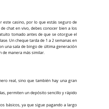
 este casino, por lo que estás seguro de
 de chat en vivo, debes conocer bien a los
atuito tomado antes de que se otorgue el
 clase. Un cheque tarda de 1 a 2 semanas en
con una sala de bingo de última generación
an de manera más similar.
inero real, sino que también hay una gran
das, permiten un depósito sencillo y rápido
tos básicos, ya que sigue pagando a largo