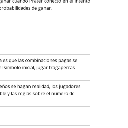
ganar cuando Prater conectó en el intento
probabilidades de ganar.
na es que las combinaciones pagas se
 símbolo inicial, jugar tragaperras
ueños se hagan realidad, los jugadores
ible y las reglas sobre el número de