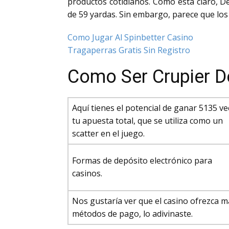
productos cotidianos. Como está claro, D
de 59 yardas. Sin embargo, parece que lo
Como Jugar Al Spinbetter Casino
Tragaperras Gratis Sin Registro
Como Ser Crupier D
Aquí tienes el potencial de ganar 5135 ve
tu apuesta total, que se utiliza como un
scatter en el juego.
Formas de depósito electrónico para
casinos.
Nos gustaría ver que el casino ofrezca m
métodos de pago, lo adivinaste.