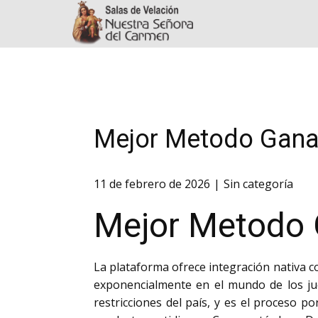
Mejor Metodo Gana
11 de febrero de 2026
Sin categoría
Mejor Metodo 
La plataforma ofrece integración nativa 
exponencialmente en el mundo de los jue
restricciones del país, y es el proceso p